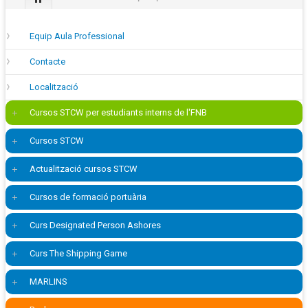
Equip Aula Professional
Contacte
Localització
Cursos STCW per estudiants interns de l'FNB
Cursos STCW
Actualització cursos STCW
Cursos de formació portuària
Curs Designated Person Ashores
Curs The Shipping Game
MARLINS