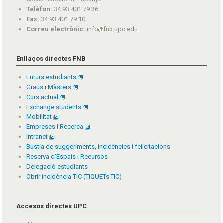
Telèfon:
34 93 401 79 36
Fax:
34 93 401 79 10
Correu electrònic:
info
fnb.upc.edu
Enllaços directes FNB
Futurs estudiants
Graus i Màsters
Curs actual
Exchange students
Mobilitat
Empreses i Recerca
Intranet
Bústia de suggeriments, incidències i felicitacions
Reserva d'Espais i Recursos
Delegació estudiants
Obrir incidència TIC (TIQUETs TIC)
Accesos directes UPC