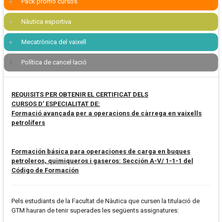
Pack promo cursos
Nàutica esportiva
Mecatrònica del vaixell
Política de cancel·lació
REQUISITS PER OBTENIR EL CERTIFICAT DELS
CURSOS D’ ESPECIALITAT DE:
Formació avançada per a operacions de càrrega en vaixells
petrolífers
Formación básica para operaciones de carga en buques
petroleros, quimiqueros i gaseros: Sección A-V/ 1-1-1 del
Código de Formación
Pels estudiants de la Facultat de Nàutica que cursen la titulació de
GTM hauran de tenir superades les següents assignatures: