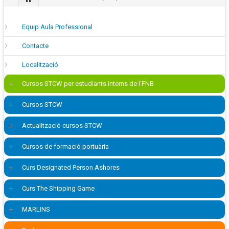
Equip Aula Professional
Contacte
Localització
Cursos STCW per estudiants interns de l'FNB
Cursos STCW
Actualització cursos STCW
Cursos de formació portuària
Curs Designated Person Ashores
Curs The Shipping Game
MARLINS