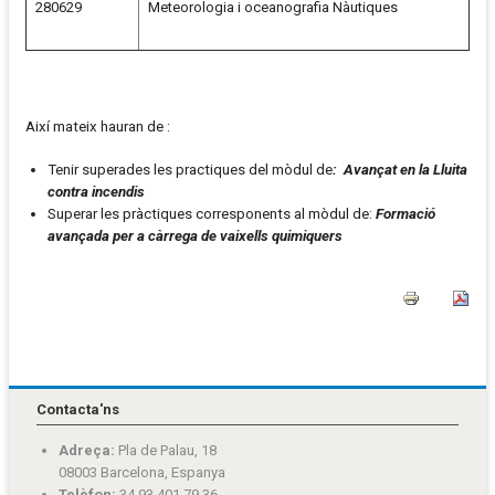
280629
Meteorologia i oceanografia Nàutiques
Així mateix hauran de :
Tenir superades les practiques del mòdul de
: Avançat en la Lluita
contra incendis
Superar les pràctiques corresponents al mòdul de:
Formació
avançada per a càrrega de vaixells quimiquers
Contacta'ns
Adreça:
Pla de Palau, 18
08003 Barcelona, Espanya
Telèfon:
34 93 401 79 36