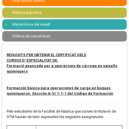
Pack promo cursos
Nàutica esportiva
Mecatrònica del vaixell
Política de cancel·lació
REQUISITS PER OBTENIR EL CERTIFICAT DELS
CURSOS D’ ESPECIALITAT DE:
Formació avançada per a operacions de càrrega en vaixells
quimiquers
Formación básica para operaciones de carga en buques
quimiqueros: Sección A-V/ 1-1-1 del Código de Formación
Pels estudiants de la Facultat de Nàutica que cursen la titulació de
GTM hauran de tenir superades les següents assignatures: