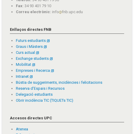
Fax:
34 93 401 79 10
Correu electrònic:
info
fnb.upc.edu
Enllaços directes FNB
Futurs estudiants
Graus i Màsters
Curs actual
Exchange students
Mobilitat
Empreses i Recerca
Intranet
Bústia de suggeriments, incidències i felicitacions
Reserva d'Espais i Recursos
Delegació estudiants
Obrir incidència TIC (TIQUETs TIC)
Accesos directes UPC
Atenea