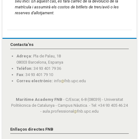
seu inici. En aquest cas, es farà càrrec de la devolució de la
matrícula i assumirà els costos de bitllets de tren/avió o les
reserves d'allotjament.
Contacta'ns
Adreça:
Pla de Palau, 18
08003 Barcelona, Espanya
Telèfon:
34 93 401 79 36
Fax:
34 93 401 79 10
Correu electrònic:
info
fnb.upc.edu
Maritime Academy FNB
- C/Escar, 6-8 (08039) - Universitat
Politècnica de Catalunya - Campus Nàutica. - Tel: +34 93 405 46 24
- aula.professional
fnb.upc.edu
Enllaços directes FNB