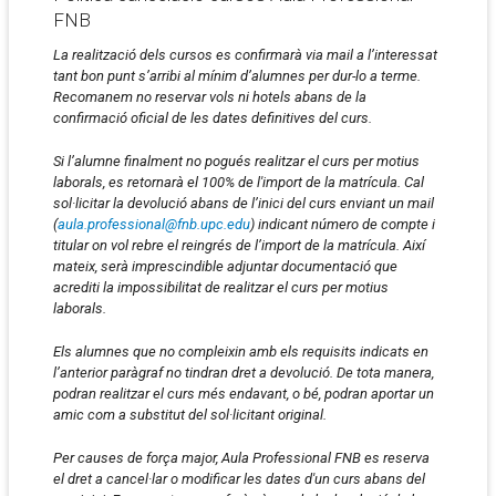
FNB
La realització dels cursos es confirmarà via mail a l’interessat
tant bon punt s’arribi al mínim d’alumnes per dur-lo a terme.
Recomanem no reservar vols ni hotels abans de la
confirmació oficial de les dates definitives del curs.
Si l’alumne finalment no pogués realitzar el curs per motius
laborals, es retornarà el 100% de l'import de la matrícula. Cal
sol·licitar la devolució abans de l’inici del curs enviant un mail
(
aula.professional@fnb.upc.edu
) indicant número de compte i
titular on vol rebre el reingrés de l’import de la matrícula. Així
mateix, serà imprescindible adjuntar documentació que
acrediti la impossibilitat de realitzar el curs per motius
laborals.
Els alumnes que no compleixin amb els requisits indicats en
l’anterior paràgraf no tindran dret a devolució. De tota manera,
podran realitzar el curs més endavant, o bé, podran aportar un
amic com a substitut del sol·licitant original.
Per causes de força major, Aula Professional FNB es reserva
el dret a cancel·lar o modificar les dates d'un curs abans del