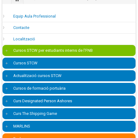
Equip Aula Professional
Contacte
Localització
Cursos STCW per estudiants interns de l'FNB
Cursos STCW
Actualització cursos STCW
Cursos de formació portuària
Curs Designated Person Ashores
Curs The Shipping Game
MARLINS