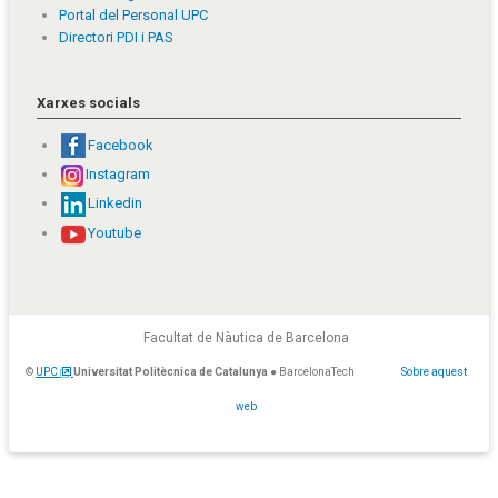
Portal del Personal UPC
Directori PDI i PAS
Xarxes socials
Facebook
Instagram
Linkedin
Youtube
Facultat de Nàutica de Barcelona
©
UPC
Universitat Politècnica de Catalunya
● BarcelonaTech
Sobre aquest
web