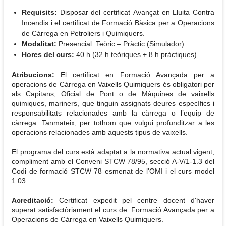
Requisits:
Disposar del certificat Avançat en Lluita Contra
Incendis i el certificat de Formació Bàsica per a Operacions
de Càrrega en Petroliers i Quimiquers.
Modalitat:
Presencial. Teòric – Pràctic (Simulador)
Hores del curs:
40 h (32 h teòriques + 8 h pràctiques)
Atribucions:
El certificat en Formació Avançada per a
operacions de Càrrega en Vaixells Quimiquers és obligatori per
als Capitans, Oficial de Pont o de Màquines de vaixells
quimiques, mariners, que tinguin assignats deures específics i
responsabilitats relacionades amb la càrrega o l’equip de
càrrega. Tanmateix, per tothom que vulgui profunditzar a les
operacions relacionades amb aquests tipus de vaixells.
El programa del curs està adaptat a la normativa actual vigent,
compliment amb el Conveni STCW 78/95, secció A-V/1-1.3 del
Codi de formació STCW 78 esmenat de l'OMI i el curs model
1.03.
Acreditació:
Certificat expedit pel centre docent d'haver
superat satisfactòriament el curs de: Formació Avançada per a
Operacions de Càrrega en Vaixells Quimiquers.