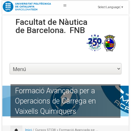
Select Language
▼
Facultat de Nàutica
de Barcelona.
FNB
Formació Avançada per a
Operacions de Càrrega en
Vaixells Quimiquers
Inici
/
Cursos STCW
» Formació Avançada pe ...