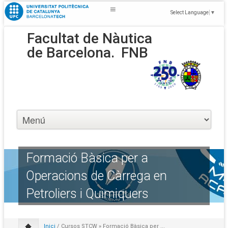
Select Language
▼
Facultat de Nàutica
de Barcelona.
FNB
Formació Bàsica per a
Operacions de Càrrega en
Petroliers i Quimiquers
Inici
/
Cursos STCW
» Formació Bàsica per ...