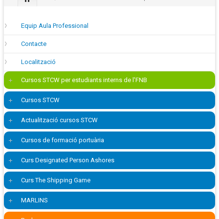
Equip Aula Professional
Contacte
Localització
Cursos STCW per estudiants interns de l'FNB
Cursos STCW
Actualització cursos STCW
Cursos de formació portuària
Curs Designated Person Ashores
Curs The Shipping Game
MARLINS