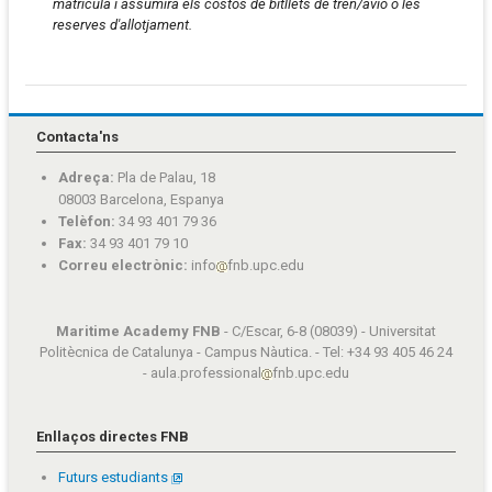
matrícula i assumirà els costos de bitllets de tren/avió o les
reserves d'allotjament.
Contacta'ns
Adreça:
Pla de Palau, 18
08003 Barcelona, Espanya
Telèfon:
34 93 401 79 36
Fax:
34 93 401 79 10
Correu electrònic:
info
fnb.upc.edu
Maritime Academy FNB
- C/Escar, 6-8 (08039) - Universitat
Politècnica de Catalunya - Campus Nàutica. - Tel: +34 93 405 46 24
- aula.professional
fnb.upc.edu
Enllaços directes FNB
Futurs estudiants