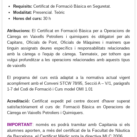
Requisits:
Certificat de Formació Bàsica en Seguretat.
Modalitat:
Presencial. Teòric
Hores del curs:
30 h
Atribucions:
El Certificat en Formació Bàsica per a Operacions de
Càrrega en Vaixells Petroliers i quimiquers és obligatori per als
Capitans, Oficials de Pont, Oficials de Màquines i mariners que
tinguin assignats deures específics i responsabilitats relacionades
amb la càrrega o l'equip de càrrega. Tanmateix, per tothom que
vulgui profunditzar a les operacions relacionades amb aquests tipus
de vaixells
El programa del curs està adaptat a la normativa actual vigent
acompliment amb el Conveni STCW 78/95, Secció A – V/1, paràgrafs
1-7 del Codi de Formació i Curs model OMI 1.01
Acreditació:
Certificat expedit pel centre docent d'haver superat
satisfactòriament el curs de: Formació Bàsica en Operacions de
Càrrega en Vaixells Petroliers i Quimiquers.
IMPORTANT
: només es podrà tramitar amb Capitania si els
alumnes aporten, a més del certificat de la Facultat de Nàutica
de Barcelona, el Certificat Mèdic sota la directiva MLC 2006