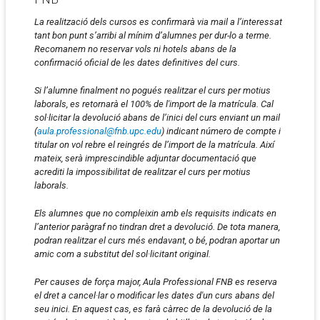
La realització dels cursos es confirmarà via mail a l’interessat
tant bon punt s’arribi al mínim d’alumnes per dur-lo a terme.
Recomanem no reservar vols ni hotels abans de la
confirmació oficial de les dates definitives del curs.
Si l’alumne finalment no pogués realitzar el curs per motius
laborals, es retornarà el 100% de l'import de la matrícula. Cal
sol·licitar la devolució abans de l’inici del curs enviant un mail
(
aula.professional@fnb.upc.edu
) indicant número de compte i
titular on vol rebre el reingrés de l’import de la matrícula. Així
mateix, serà imprescindible adjuntar documentació que
acrediti la impossibilitat de realitzar el curs per motius
laborals.
Els alumnes que no compleixin amb els requisits indicats en
l’anterior paràgraf no tindran dret a devolució. De tota manera,
podran realitzar el curs més endavant, o bé, podran aportar un
amic com a substitut del sol·licitant original.
Per causes de força major, Aula Professional FNB es reserva
el dret a cancel·lar o modificar les dates d'un curs abans del
seu inici. En aquest cas, es farà càrrec de la devolució de la