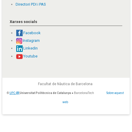
Directori PDI i PAS
Xarxes socials
Facebook
Instagram
Linkedin
Youtube
Facultat de Nàutica de Barcelona
©
UPC
Universitat Politècnica de Catalunya
● BarcelonaTech
Sobre aquest
web