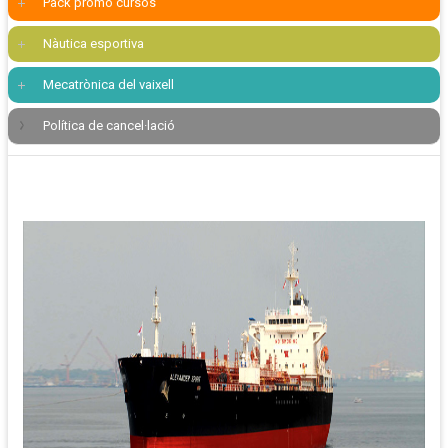
Pack promo cursos
Nàutica esportiva
Mecatrònica del vaixell
Política de cancel·lació