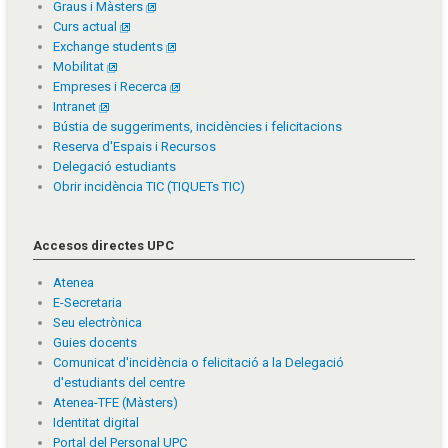
Graus i Màsters
Curs actual
Exchange students
Mobilitat
Empreses i Recerca
Intranet
Bústia de suggeriments, incidències i felicitacions
Reserva d'Espais i Recursos
Delegació estudiants
Obrir incidència TIC (TIQUETs TIC)
Accesos directes UPC
Atenea
E-Secretaria
Seu electrònica
Guies docents
Comunicat d'incidència o felicitació a la Delegació
d'estudiants del centre
Atenea-TFE (Màsters)
Identitat digital
Portal del Personal UPC