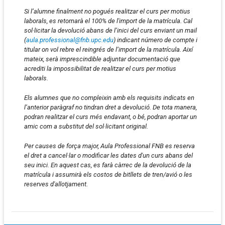
Si l’alumne finalment no pogués realitzar el curs per motius
laborals, es retornarà el 100% de l'import de la matrícula. Cal
sol·licitar la devolució abans de l’inici del curs enviant un mail
(
aula.professional@fnb.upc.edu
) indicant número de compte i
titular on vol rebre el reingrés de l’import de la matrícula. Així
mateix, serà imprescindible adjuntar documentació que
acrediti la impossibilitat de realitzar el curs per motius
laborals.
Els alumnes que no compleixin amb els requisits indicats en
l’anterior paràgraf no tindran dret a devolució. De tota manera,
podran realitzar el curs més endavant, o bé, podran aportar un
amic com a substitut del sol·licitant original.
Per causes de força major, Aula Professional FNB es reserva
el dret a cancel·lar o modificar les dates d'un curs abans del
seu inici. En aquest cas, es farà càrrec de la devolució de la
matrícula i assumirà els costos de bitllets de tren/avió o les
reserves d'allotjament.