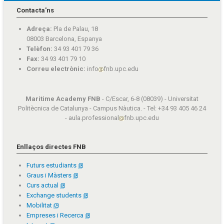
Contacta'ns
Adreça:
Pla de Palau, 18
08003 Barcelona, Espanya
Telèfon:
34 93 401 79 36
Fax:
34 93 401 79 10
Correu electrònic:
info
fnb.upc.edu
Maritime Academy FNB
- C/Escar, 6-8 (08039) - Universitat
Politècnica de Catalunya - Campus Nàutica. - Tel: +34 93 405 46 24
- aula.professional
fnb.upc.edu
Enllaços directes FNB
Futurs estudiants
Graus i Màsters
Curs actual
Exchange students
Mobilitat
Empreses i Recerca