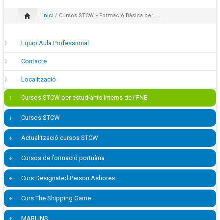
Inici
/
Cursos STCW
» Formació Bàsica per ...
Equip Aula Professional
Contacte
Localització
Cursos STCW per estudiants interns de l'FNB
Cursos STCW
Actualització cursos STCW
Cursos de formació portuària
Curs Designated Person Ashores
Curs The Shipping Game
MARLINS