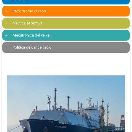
Pack promo cursos
Nàutica esportiva
Mecatrònica del vaixell
Política de cancel·lació