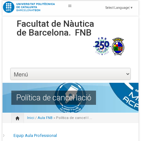
Select Language
▼
Facultat de Nàutica
de Barcelona.
FNB
Política de cancel·lació
Inici
/
Aula FNB
» Política de cancel·l ...
Equip Aula Professional