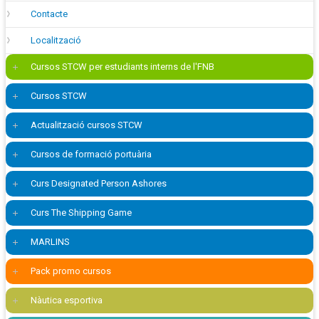
Contacte
Localització
Cursos STCW per estudiants interns de l'FNB
Cursos STCW
Actualització cursos STCW
Cursos de formació portuària
Curs Designated Person Ashores
Curs The Shipping Game
MARLINS
Pack promo cursos
Nàutica esportiva