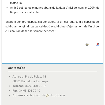
matrícula.
Amb 2 setmanes o menys abans de la data d'inici del curs: el 100% de
l'import de la matrícula.
Estarem sempre disposats a considerar a un col·lega com a substitut del
sol·licitant original. La cancel·lació o sol·licitud d'ajornament de l'inici del
curs hauran de fer-se sempre per escrit.
Contacta'ns
Adreça:
Pla de Palau, 18
08003 Barcelona, Espanya
Telèfon:
34 93 401 79 36
Fax:
34 93 401 79 10
Correu electrònic:
info
fnb.upc.edu