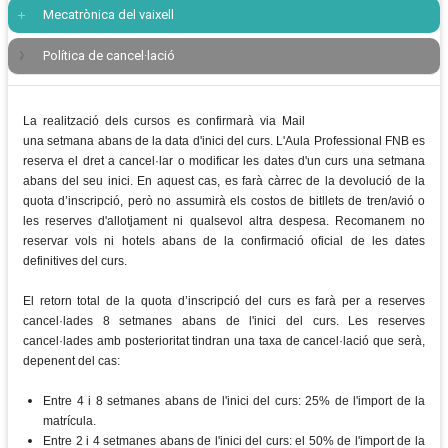
Mecatrònica del vaixell
Política de cancel·lació
La realització dels cursos es confirmarà via Mail
una setmana abans de la data d'inici del curs. L'Aula Professional FNB es
reserva el dret a cancel·lar o modificar les dates d'un curs una setmana
abans del seu inici. En aquest cas, es farà càrrec de la devolució de la
quota d’inscripció, però no assumirà els costos de bitllets de tren/avió o
les reserves d'allotjament ni qualsevol altra despesa. Recomanem no
reservar vols ni hotels abans de la confirmació oficial de les dates
definitives del curs.
El retorn total de la quota d’inscripció del curs es farà per a reserves
cancel·lades 8 setmanes abans de l'inici del curs. Les reserves
cancel·lades amb posterioritat tindran una taxa de cancel·lació que serà,
depenent del cas:
Entre 4 i 8 setmanes abans de l'inici del curs: 25% de l'import de la
matrícula.
Entre 2 i 4 setmanes abans de l'inici del curs: el 50% de l'import de la