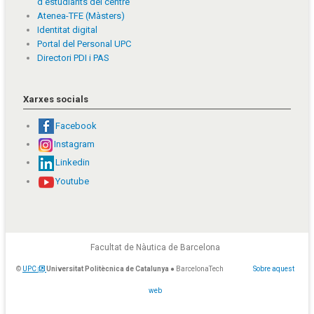
d'estudiants del centre
Atenea-TFE (Màsters)
Identitat digital
Portal del Personal UPC
Directori PDI i PAS
Xarxes socials
Facebook
Instagram
Linkedin
Youtube
Facultat de Nàutica de Barcelona
©
UPC
Universitat Politècnica de Catalunya
● BarcelonaTech
Sobre aquest
web