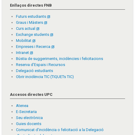
Enllaços directes FNB
Futurs estudiants
Graus i Màsters
Curs actual
Exchange students
Mobilitat
Empreses i Recerca
Intranet
Bústia de suggeriments, incidències i felicitacions
Reserva d'Espais i Recursos
Delegació estudiants
Obrir incidència TIC (TIQUETs TIC)
Accesos directes UPC
Atenea
E-Secretaria
Seu electrònica
Guies docents
Comunicat d'incidència o felicitació a la Delegació