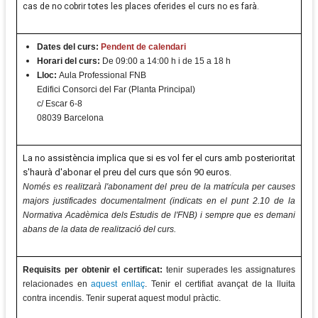
cas de no cobrir totes les places oferides el curs no es farà.
Dates del curs:
Pendent de calendari
Horari del curs:
De 09:00 a 14:00 h i de 15 a 18 h
Lloc:
Aula Professional FNB
Edifici Consorci del Far (Planta Principal)
c/ Escar 6-8
08039 Barcelona
La no assistència implica que si es vol fer el curs amb posterioritat
s'haurà d'abonar el preu del curs que són 90 euros.
Només es realitzarà l'abonament del preu de la matrícula per causes
majors justificades documentalment (indicats en el punt 2.10 de la
Normativa Acadèmica dels Estudis de l'FNB) i sempre que es demani
abans de la data de realització del curs.
Requisits per obtenir el certificat:
tenir superades les assignatures
relacionades en
aquest enllaç
. Tenir el certifiat avançat de la lluita
contra incendis. Tenir superat aquest modul pràctic.