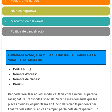
Pack promo cursos
Nàutica esportiva
Mecatrònica del vaixell
Política de cancel·lació
FORMACIÓ AVANÇADA PER A OPERACIONS DE CÀRREGA EN
VAIXELLS QUIMIQUERS
Codi:
FA_BQ
Nombre d'hores:
8
Nombre de places:
8
Preu:
--
Per poder realitzar aquest modul cal tenir, com a mínim, superada
l'assignatura Transports Especials. Si hi ha més demanda que les
places oferides, es prioritzarà en funció dels crèdits pendents per
finalitzar els estudis i en cas d'empat, per la nota de l'expedient.
En