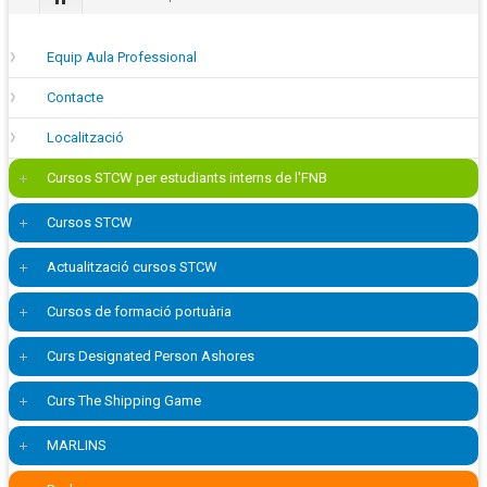
Equip Aula Professional
Contacte
Localització
Cursos STCW per estudiants interns de l'FNB
Cursos STCW
Actualització cursos STCW
Cursos de formació portuària
Curs Designated Person Ashores
Curs The Shipping Game
MARLINS