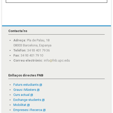
Contacta'ns
Adreça:
Pla de Palau, 18
08003 Barcelona, Espanya
Telèfon:
34 93 401 79 36
Fax:
34 93 401 79 10
Correu electrònic:
info
fnb.upc.edu
Enllaços directes FNB
Futurs estudiants
Graus i Màsters
Curs actual
Exchange students
Mobilitat
Empreses i Recerca