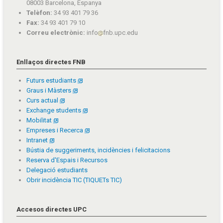
08003 Barcelona, Espanya
Telèfon:
34 93 401 79 36
Fax:
34 93 401 79 10
Correu electrònic:
info
fnb.upc.edu
Enllaços directes FNB
Futurs estudiants
Graus i Màsters
Curs actual
Exchange students
Mobilitat
Empreses i Recerca
Intranet
Bústia de suggeriments, incidències i felicitacions
Reserva d'Espais i Recursos
Delegació estudiants
Obrir incidència TIC (TIQUETs TIC)
Accesos directes UPC