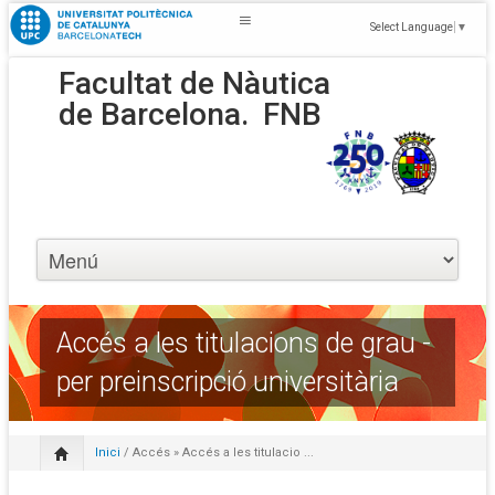
Select Language
▼
Facultat de Nàutica
de Barcelona.
FNB
Accés a les titulacions de grau -
per preinscripció universitària
Inici
/
Accés
» Accés a les titulacio ...