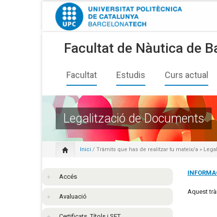
Facultat de Nàutica de B
Facultat
Estudis
Curs actual
Legalització de Documents
Inici
/
Tràmits que has de realitzar tu mateix/a
» Legal
INFORMA
Accés
Aquest trà
Avaluació
Certificats, Títols i SET