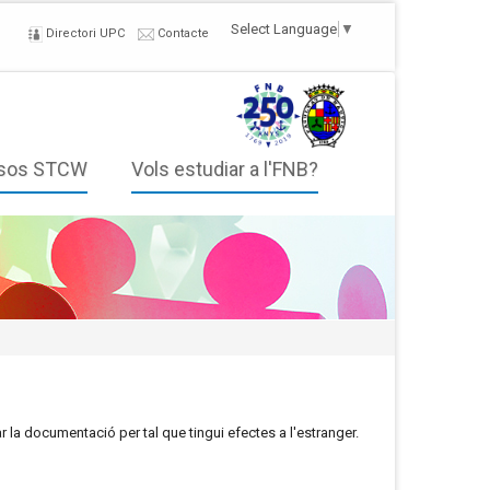
Select Language
▼
Directori UPC
Contacte
sos STCW
Vols estudiar a l'FNB?
r la documentació per tal que tingui efectes a l'estranger.