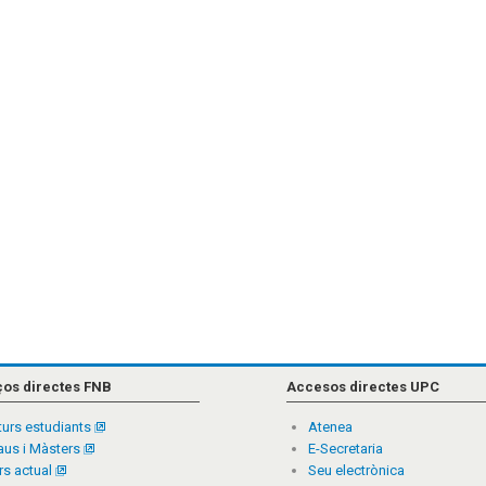
ços directes FNB
Accesos directes UPC
turs estudiants
Atenea
aus i Màsters
E-Secretaria
rs actual
Seu electrònica