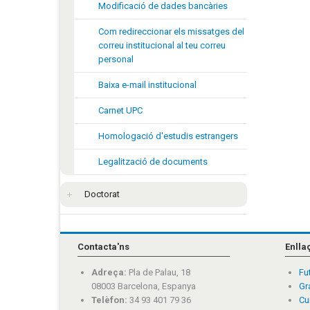
Modificació de dades bancàries
Com redireccionar els missatges del
correu institucional al teu correu
personal
Baixa e-mail institucional
Carnet UPC
Homologació d'estudis estrangers
Legalització de documents
Doctorat
Contacta'ns
Enlla
Adreça:
Pla de Palau, 18
Fu
08003 Barcelona, Espanya
Gr
Telèfon:
34 93 401 79 36
Cu