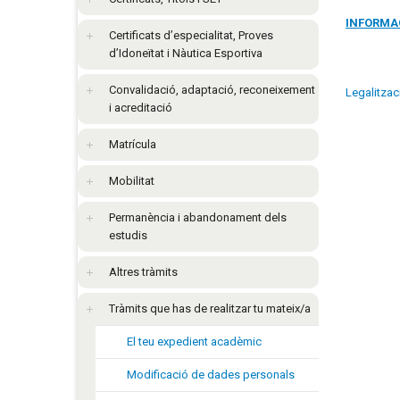
INFORMA
Certificats d’especialitat, Proves
d’Idoneïtat i Nàutica Esportiva
Convalidació, adaptació, reconeixement
Legalitza
i acreditació
Matrícula
Mobilitat
Permanència i abandonament dels
estudis
Altres tràmits
Tràmits que has de realitzar tu mateix/a
El teu expedient acadèmic
Modificació de dades personals