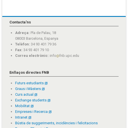
Contacta'ns
Adreça:
Pla de Palau, 18
08003 Barcelona, Espanya
Telèfon:
34 93 401 79 36
Fax:
34 93 401 79 10
Correu electrònic:
info
fnb.upc.edu
Enllaços directes FNB
Futurs estudiants
Graus i Màsters
Curs actual
Exchange students
Mobilitat
Empreses i Recerca
Intranet
Bústia de suggeriments, incidències i felicitacions