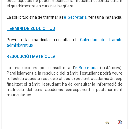
beca, aquests no poden modificar la modalitat escollida durant
el quadrimestre en curs ni el següent.
La sol·licitud s’ha de tramitar a l’
e-Secretaria
, fent una instància.
TERMINI DE SOL·LICITUD
Previ a la matrícula, consulta el
Calendari de tràmits
administratius
RESOLUCIÓ I MATRÍCULA
La resolució es pot consultar a l'
e-Secretaria
(instàncies).
Paral·lelament a la resolució del tràmit, l'estudiant podrà veure
reflectida aquesta resolució al seu expedient acadèmic.Un cop
finalitzat el tràmit, l'estudiant ha de consultar la informació de
matrícula del curs acadèmic corresponent i posteriorment
matricular-se.