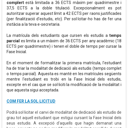
complert
està limitada a 36 ECTS màxim per quadrimestre i
37,5 ECTS a la doble titulació. Excepcionalment es pot
autoritzar superar aquest límit a 42 ECTS per raons justificades
(per finalització d'estudis, etc). Per sol·lcitar-ho has de fer una
instàcia a la teva e-secretaria.
La matrícula dels estudiants que cursen els estudis a
temps
parcial
es limita a un màxim de 36 ECTS per any acadèmic (18
ECTS per quadrimestre) i tenen el doble de temps per cursar la
Fase Inicial.
En el moment de formalitzar la primera matrícula, l'estudiant
ha de triar la modalitat de dedicació als estudis (temps complet
o temps parcial). Aquesta es manté en les matrícules següents
mentre l'estudiant es trobi en la Fase Inicial dels estudis,
excepte en el cas que se sol·liciti la modificació de la modalitat i
que aquesta sigui acceptada.
COM FER LA SOL·LICITUD
Podrà sol·licitar el canvi de modalitat de dedicació als estudis de
grau tot aquell estudiant que estigui cursant la Fase Inicial dels
seus estudis. A excepció d'aquells que hagin demanat una