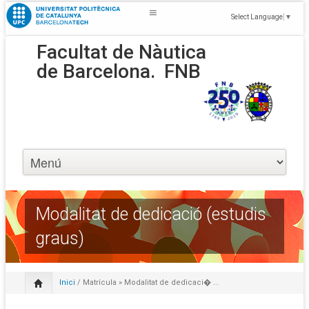
Select Language
▼
Facultat de Nàutica
de Barcelona.
FNB
Modalitat de dedicació (estudis
graus)
Inici
/
Matrícula
» Modalitat de dedicaci� ...