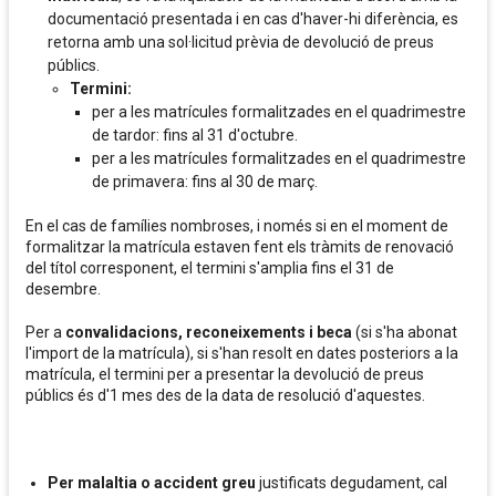
documentació presentada i en cas d'haver-hi diferència, es
retorna amb una sol·licitud prèvia de devolució de preus
públics.
Termini:
per a les matrícules formalitzades en el quadrimestre
de tardor: fins al 31 d'octubre.
per a les matrícules formalitzades en el quadrimestre
de primavera: fins al 30 de març.
En el cas de famílies nombroses, i només si en el moment de
formalitzar la matrícula estaven fent els tràmits de renovació
del títol corresponent, el termini s'amplia fins el 31 de
desembre.
Per a
convalidacions, reconeixements i beca
(si s'ha abonat
l'import de la matrícula), si s'han resolt en dates posteriors a la
matrícula, el termini per a presentar la devolució de preus
públics és d'1 mes des de la data de resolució d'aquestes.
Per malaltia o accident greu
justificats degudament, cal