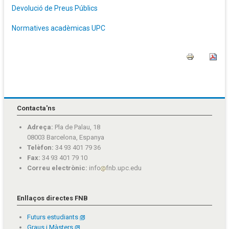
Devolució de Preus Públics
Normatives acadèmicas UPC
Contacta'ns
Adreça:
Pla de Palau, 18
08003 Barcelona, Espanya
Telèfon:
34 93 401 79 36
Fax:
34 93 401 79 10
Correu electrònic:
info
fnb.upc.edu
Enllaços directes FNB
Futurs estudiants
Graus i Màsters