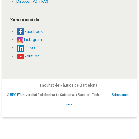
Directori PDI i PAS
Xarxes socials
Facebook
Instagram
Linkedin
Youtube
Facultat de Nàutica de Barcelona
©
UPC
Universitat Politècnica de Catalunya
● BarcelonaTech
Sobre aquest
web