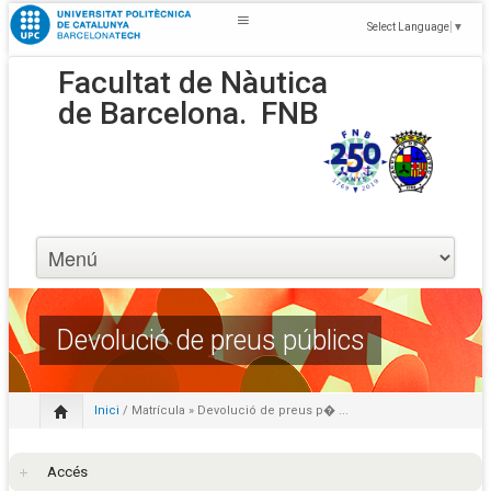
Select Language
▼
Facultat de Nàutica
de Barcelona.
FNB
Devolució de preus públics
Inici
/
Matrícula
» Devolució de preus p� ...
Accés