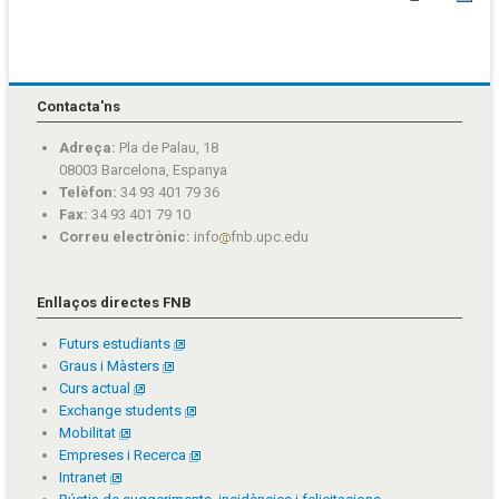
Contacta'ns
Adreça:
Pla de Palau, 18
08003 Barcelona, Espanya
Telèfon:
34 93 401 79 36
Fax:
34 93 401 79 10
Correu electrònic:
info
fnb.upc.edu
Enllaços directes FNB
Futurs estudiants
Graus i Màsters
Curs actual
Exchange students
Mobilitat
Empreses i Recerca
Intranet