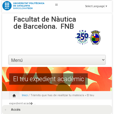
Select Language
▼
Facultat de Nàutica
de Barcelona.
FNB
El teu expedient acadèmic
Inici
/
Tràmits que has de realitzar tu mateix/a
» El teu
expedient acad� ...
Accés