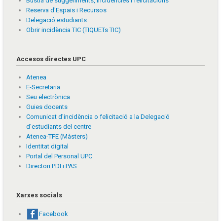
Bústia de suggeriments, incidències i felicitacions
Reserva d'Espais i Recursos
Delegació estudiants
Obrir incidència TIC (TIQUETs TIC)
Accesos directes UPC
Atenea
E-Secretaria
Seu electrònica
Guies docents
Comunicat d'incidència o felicitació a la Delegació
d'estudiants del centre
Atenea-TFE (Màsters)
Identitat digital
Portal del Personal UPC
Directori PDI i PAS
Xarxes socials
Facebook