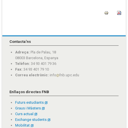
Contacta'ns
Adreça:
Pla de Palau, 18
08003 Barcelona, Espanya
Telèfon:
34 93 401 79 36
Fax:
34 93 401 79 10
Correu electrònic:
info
fnb.upc.edu
Enllaços directes FNB
Futurs estudiants
Graus i Màsters
Curs actual
Exchange students
Mobilitat