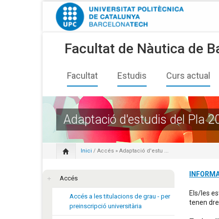
Facultat de Nàutica de B
Facultat
Estudis
Curs actual
Adaptació d'estudis del Pla 2
Inici
/
Accés
» Adaptació d'estu ...
INFORMA
Accés
Els/les e
Accés a les titulacions de grau - per
tenen dret
preinscripció universitària