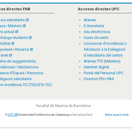
ços directes FNB
Accesos directes UPC
turs estudiants
Atenea
aus i Màsters
E-Secretaria
rs actual
Seu electrònica
change students
Guies docents
bilitat
Comunicat d'incidència o
preses i Recerca
felicitació a la Delegació
tranet
d'estudiants del centre
stia de suggeriments,
Atenea-TFE (Màsters)
cidències i felicitacions
Identitat digital
serva d'Espais i Recursos
Portal del Personal UPC
legació estudiants
Directori PDI i PAS
rir incidència TIC (TIQUETs TIC)
Facultat de Nàutica de Barcelona
©
UPC
Universitat Politècnica de Catalunya
● BarcelonaTech
Sobre aquest web