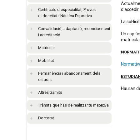
Actualmen
d'accedir
Certificats d’especialitat, Proves
d’Idoneïtat i Nàutica Esportiva
La sol·lic
Convalidació, adaptació, reconeixement
Un cop fin
i acreditació
matricula
Matrícula
NORMATIV
Mobilitat
Normativ
Permanència i abandonament dels
ESTUDIAN
estudis
Hauran de
Altres tràmits
Tràmits que has de realitzar tu mateix/a
Doctorat