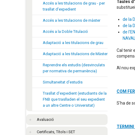
Taules d
Accés a les titulacions de grau - per
substitue
trasllat d'expedient
de la
Accés a les titulacions de màster
de la
Accés a la Doble Titulació
de l'
NAVA
Adaptació a les titulacions de grau
Cal tenir
Adaptació a les titulacions de Màster
compens
Reprendre els estudis (desvinculats
Al nou ex
per normativa de permanència)
Simultaneïtat d'estudis
COM FER
Trasllat d'expedient (estudiants de la
FNB que traslladen el seu expedient
S'ha de so
a un altre Centre o Universitat)
Avaluació
TERMINI
Certificats, Títols i SET