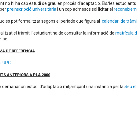
t no hi ha cap estudi de grau en procés d'adaptació. Els/les estudiants 
 per
preinscripció universitària
i un cop admesos sol·licitar el
reconeixeme
itud es pot formalitzar segons el període que figura al
calendari de tràmi
alitzat el tràmit, l'estudiant ha de consultar la informació de
matrícula 
r-se.
A DE REFERÈNCIA
a UPC
TS ANTERIORS A PLA 2000
 demanar un estudi d'adaptació mitjantçant una instància per la
Seu el