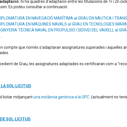
'adaptació:
hi ha quadres d'adaptació entre les titulacions de 1r i 2n cicl
ixen. Es podeu consultar a continuació:
 DIPLOMATURA EN NAVEGACIÓ MARÍTIMA al GRAU EN NÀUTICA I TRA
 DIPLOMATURA EN MÀQUINES NAVALS al GRAU EN TECNOLOGIES MARI
ENGINYERIA TÈCNICA NAVAL EN PROPULSIÓ I SERVEI DEL VAIXELL al G
L
 en compte que només s'adaptaran assignatures superades i aquelles amb 
ades.
pedient de Grau, les assignatures adaptades es certificaran com a "rec
 LA SOL·LICITUD
l·licitar mitjançant
una instància genèrica a la UPC.
(actualment no teni
 DE SOL·LICITUD