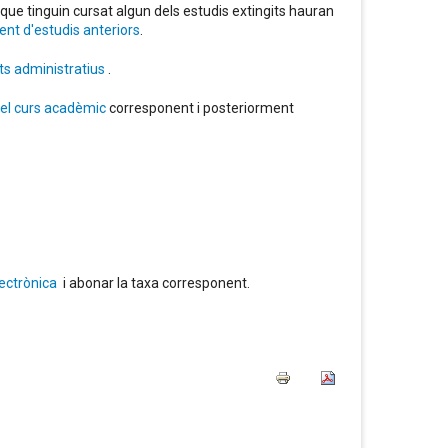
que tinguin cursat algun dels estudis extingits hauran
nt d'estudis anteriors
.
ts administratius
.
del curs acadèmic
corresponent i posteriorment
ectrònica
i abonar la taxa corresponent.