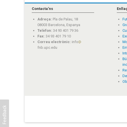
Contacta'ns
Enlla
Adreça:
Pla de Palau, 18
Fu
08003 Barcelona, Espanya
Gr
Telèfon:
34 93 401 79 36
Cu
Fax:
34 93 401 79 10
Ex
Correu electrònic:
info
Mo
fnb.upc.edu
Em
In
Bú
in
Re
De
Ob