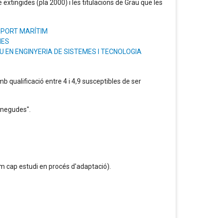
e extingides (pla 2000) i les titulacions de Grau que les
NSPORT MARÍTIM
NES
RAU EN ENGINYERIA DE SISTEMES I TECNOLOGIA
qualificació entre 4 i 4,9 susceptibles de ser
onegudes".
m cap estudi en procés d'adaptació).