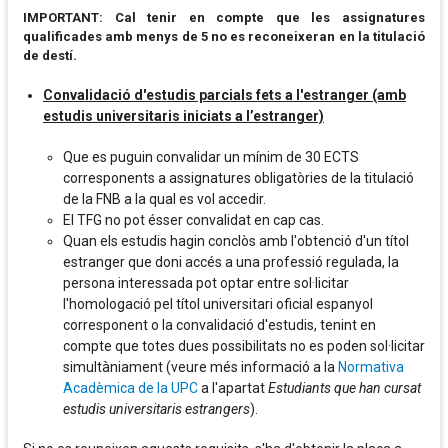
IMPORTANT:
Cal tenir en compte que les assignatures
qualificades amb menys de 5 no es reconeixeran en la titulació
de destí.
Convalidació d'estudis parcials fets a l'estranger (amb
estudis universitaris iniciats a l’estranger)
Que es puguin convalidar un mínim de 30 ECTS
corresponents a assignatures obligatòries de la titulació
de la FNB a la qual es vol accedir.
El TFG no pot ésser convalidat en cap cas.
Quan els estudis hagin conclòs amb l'obtenció d'un títol
estranger que doni accés a una professió regulada, la
persona interessada pot optar entre sol·licitar
l'homologació pel títol universitari oficial espanyol
corresponent o la convalidació d'estudis, tenint en
compte que totes dues possibilitats no es poden sol·licitar
simultàniament (veure més informació a la
Normativa
Acadèmica de la UPC
a l'apartat
Estudiants que han cursat
estudis universitaris estrangers
).