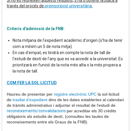
Si no es reuneixen aquests requisits, s'ha d'obtenir la plaça a
través del procés de
preinscripció universitària.
Criteris d'admissió de la FNB:
Nota mitjana de l'expedient acadèmic d'origen (s'ha de tenir
com a mínim un 5 de nota mitja)
En cas d'empat, es tindrà en compte la nota de tall de
l'estudi de destí de l'any que es va accedir a la universitat. Es
prioritzarà en funció de la nota més alta o la més propera a
la nota de tall.
COM FER LA SOL·LICITUD
Haureu de presentar per
registre electrònic UPC
la sol·licitud
de
trasllat d'expedient
dins de les dates establertes al calendari
de tràmits administratius i adjuntar el resultat de l'estudi de
reconeixements/convalidacions
per acreditar els 30 crèdits
obligatoris als estudis de destí, (consulteu les taules de
reconeixements entre els Graus de la FNB).