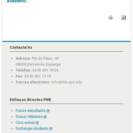
acadèmic
.
Contacta'ns
Adreça:
Pla de Palau, 18
08003 Barcelona, Espanya
Telèfon:
34 93 401 79 36
Fax:
34 93 401 79 10
Correu electrònic:
info
fnb.upc.edu
Enllaços directes FNB
Futurs estudiants
Graus i Màsters
Curs actual
Exchange students