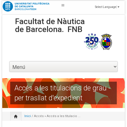
Select Language
▼
Facultat de Nàutica
de Barcelona.
FNB
Accés a les titulacions de grau -
per trasllat d'expedient
Inici
/
Accés
» Accés a les titulacio ...