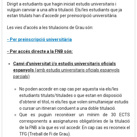
Dirigit a estudiants que hagin iniciat estudis universitaris i
vulguin canviar a una altra titulació. Els/les estudiants que ja
estan titulats han d'accedir per preinscripció universitària.
Les vies d'accés a les titulacions de Grau són:
- Per preinscripció universitària
- Per accés directe a la FNB són:
Canvi d'universitat i/o estudis universitaris oficials
espanyols
(amb estudis universitaris oficials espanyols
parcials)
No poden accedir en cap cas per aquesta via els/les
estudiants titulats/titulades o que estan en disposició
d'obtenir el títol, ni els/les que volen simultaniejar estudis
o cursar un itinerari conduent a una doble titulació.
Que es puguin reconèixer un mínim de 30 ECTS
corresponents a assignatures obligatòries de la titulació
de la FNB a la que es vol accedir. En cap cas es reconeix el
TFG (Treball de Fi de Grau).