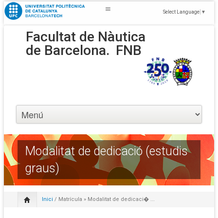
Select Language
▼
Facultat de Nàutica
de Barcelona.
FNB
Modalitat de dedicació (estudis
graus)
Inici
/
Matrícula
» Modalitat de dedicaci� ...