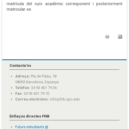
matrícula del curs acadèmic corresponent i posteriorment
matricular-se.
Contacta'ns
Adreça:
Pla de Palau, 18
08003 Barcelona, Espanya
Telèfon:
34 93 401 79 36
Fax:
34 93 401 79 10
Correu electrònic:
info
fnb.upc.edu
Enllaços directes FNB
Futurs estudiants