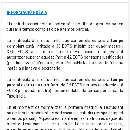
INFORMACIÓ PRÈVIA
Els estudis conduents a l'obtenció d'un títol de grau es poden
cursar a temps complet o bé a temps parcial.
La matrícula dels estudiants que cursen els estudis a
temps
complert
està limitada a 36 ECTS màxim per quadrimestre i
37,5 ECTS a la doble titulació. Excepcionalment es pot
autoritzar superar aquest límit a 42 ECTS per raons justificades
(per finalització d'estudis, etc). Per sol·lcitar-ho has de fer una
instàcia a la teva e-secretaria.
La matrícula dels estudiants que cursen els estudis a
temps
parcial
es limita a un màxim de 36 ECTS per any acadèmic (18
ECTS per quadrimestre) i tenen el doble de temps per cursar la
Fase Inicial.
En el moment de formalitzar la primera matrícula, l'estudiant
ha de triar la modalitat de dedicació als estudis (temps complet
o temps parcial). Aquesta es manté en les matrícules següents
mentre l'estudiant es trobi en la Fase Inicial dels estudis,
excepte en el cas que se sol·liciti la modificació de la modalitat i