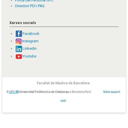
Portal del Personal UPC
Directori PDI i PAS
Xarxes socials
Facebook
Instagram
Linkedin
Youtube
Facultat de Nàutica de Barcelona
©
UPC
Universitat Politècnica de Catalunya
● BarcelonaTech
Sobre aquest
web